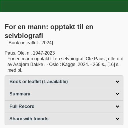
For en mann: opptakt til en
selvbiografi
[Book or leaflet - 2024]
Paus, Ole, n., 1947-2023
For en mann opptakt til en selvbiografi Ole Paus ; etterord
av Asbjørn Bakke . - Oslo : Kagge, 2024. - 268 s., [16] s.
med pl.
Book or leaflet (1 available)
click to expand contents
Summary
click to expand contents
Full Record
click to expand contents
Share with friends
click to expand contents