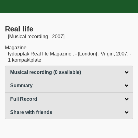
Real life
[Musical recording - 2007]
Magazine
lydopptak Real life Magazine . - [London] : Virgin, 2007. -
1 kompaktplate
Musical recording (0 available)
click to expand content
Summary
click to expand contents
Full Record
click to expand contents
Share with friends
click to expand contents