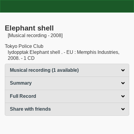
Elephant shell
[Musical recording - 2008]
Tokyo Police Club
lydopptak Elephant shell . - EU : Memphis Industries,
2008. - 1 CD
Musical recording (1 available)
click to expand content
Summary
click to expand contents
Full Record
click to expand contents
Share with friends
click to expand contents