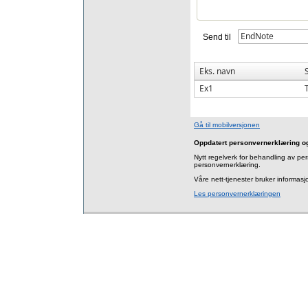
EndNote
Send til
Eks. navn
Ex1
Gå til mobilversjonen
Oppdatert personvernerklæring o
Nytt regelverk for behandling av per
personvernerklæring.
Våre nett-tjenester bruker informas
Les personvernerklæringen