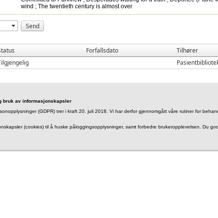
wind ; The twentieth century is almost over
Status
Forfallsdato
Tilhører
Tilgjengelig
Pasientbibliote
g bruk av informasjonskapsler
sonopplysninger (GDPR) trer i kraft 20. juli 2018. Vi har derfor gjennomgått våre rutiner for beh
jonskapsler (cookies) til å huske påloggingsopplysninger, samt forbedre brukeropplevelsen. Du god