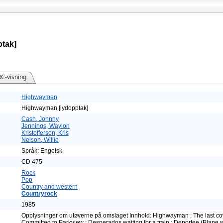
tak]
C-visning
Highwaymen
Highwayman [lydopptak]
Cash, Johnny
Jennings, Waylon
Kristofferson, Kris
Nelson, Willie
Språk: Engelsk
CD 475
Rock
Pop
Country and western
Countryrock
1985
Opplysninger om utøverne på omslaget Innhold: Highwayman ; The last cowboy
Committed to Parkview ; Desperados waiting for a train ; Deportee (Plane wr