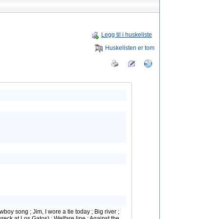
Legg til i huskeliste
Huskelisten er tom
 song ; Jim, I wore a tie today ; Big river ;
eck at Los Gatos) ; Welfare line ; Against the