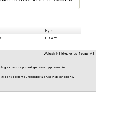
Hylle
k
CD 475
Websøk © Bibliotekenes IT-senter AS
andling av personopplysninger, samt oppdatert vår
tar dette dersom du fortsetter å bruke nett-tjenestene.