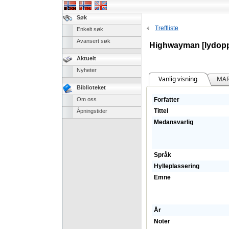
Søk
Treffliste
Enkelt søk
Avansert søk
Highwayman [lydopp
Aktuelt
Nyheter
Vanlig visning
MAR
Biblioteket
Om oss
Forfatter
Tittel
Åpningstider
Medansvarlig
Språk
Hylleplassering
Emne
År
Noter